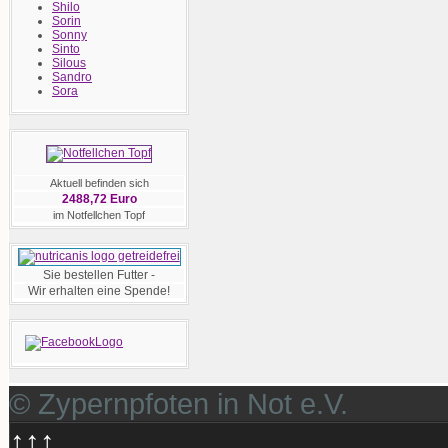
Shilo
Sorin
Sonny
Sinto
Silous
Sandro
Sora
Aktuell befinden sich
2488,72 Euro
im Notfellchen Topf
Sie bestellen Futter -
Wir erhalten eine Spende!
© Zypernpfoten in Not e.V.
↑↑↑