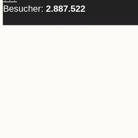
Besucher:
2.887.522
Template designed by LernVid.co