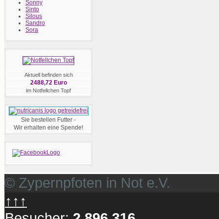
Sonny
Sinto
Silous
Sandro
Sora
Aktuell befinden sich
2488,72 Euro
im Notfellchen Topf
Sie bestellen Futter -
Wir erhalten eine Spende!
© Zypernpfoten in Not e.V.
↑↑↑
Besucher:
2.896.316