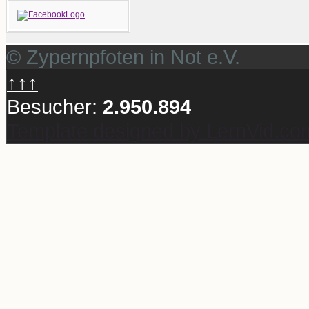
© Zypernpfoten in Not e.V.
↑↑↑
Besucher:
2.950.894
Template designed by LernVid.co