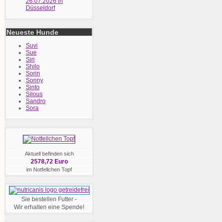
26.07.2026 in
Düsseldorf
Neueste Hunde
Suvi
Sue
Siri
Shilo
Sorin
Sonny
Sinto
Silous
Sandro
Sora
Aktuell befinden sich
2578,72 Euro
im Notfellchen Topf
Sie bestellen Futter -
Wir erhalten eine Spende!