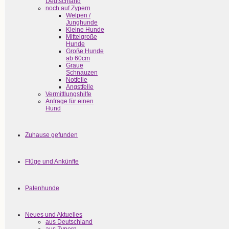
Deutschland
noch auf Zypern
Welpen /
Junghunde
Kleine Hunde
Mittelgroße
Hunde
Große Hunde
ab 60cm
Graue
Schnauzen
Notfelle
Angstfelle
Vermittlungshilfe
Anfrage für einen
Hund
Zuhause gefunden
Flüge und Ankünfte
Patenhunde
Neues und Aktuelles
aus Deutschland