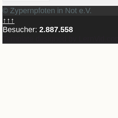
© Zypernpfoten in Not e.V.
↑↑↑
Besucher:
2.887.558
Template designed by LernVid.co