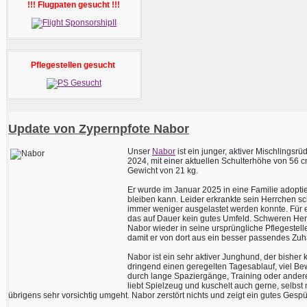
!!! Flugpaten gesucht !!!
Pflegestellen gesucht
Update von Zypernpfote Nabor
Unser
Nabor
ist ein junger, aktiver Mischlings
2024, mit einer aktuellen Schulterhöhe von 56
Gewicht von 21 kg.
Er wurde im Januar 2025 in eine Familie adoptier
bleiben kann. Leider erkrankte sein Herrchen s
immer weniger ausgelastet werden konnte. Für 
das auf Dauer kein gutes Umfeld. Schweren Herz
Nabor wieder in seine ursprüngliche Pflegestel
damit er von dort aus ein besser passendes Zuh
Nabor ist ein sehr aktiver Junghund, der bisher
dringend einen geregelten Tagesablauf, viel Be
durch lange Spaziergänge, Training oder andere 
liebt Spielzeug und kuschelt auch gerne, selbs
übrigens sehr vorsichtig umgeht. Nabor zerstört nichts und zeigt ein gutes Ge