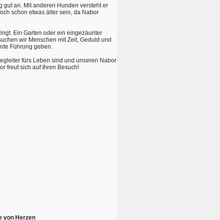
ng gut an. Mit anderen Hunden versteht er
doch schon etwas älter sein, da Nabor
ngt. Ein Garten oder ein eingezäunter
suchen wir Menschen mit Zeit, Geduld und
ente Führung geben.
egleiter fürs Leben sind und unseren Nabor
r freut sich auf Ihren Besuch!
e von Herzen