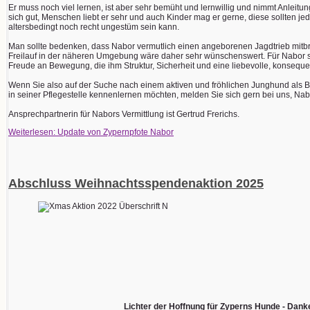
Er muss noch viel lernen, ist aber sehr bemüht und lernwillig und nimmt Anleitu
sich gut, Menschen liebt er sehr und auch Kinder mag er gerne, diese sollten je
altersbedingt noch recht ungestüm sein kann.
Man sollte bedenken, dass Nabor vermutlich einen angeborenen Jagdtrieb mitbri
Freilauf in der näheren Umgebung wäre daher sehr wünschenswert. Für Nabor 
Freude an Bewegung, die ihm Struktur, Sicherheit und eine liebevolle, konsequ
Wenn Sie also auf der Suche nach einem aktiven und fröhlichen Junghund als B
in seiner Pflegestelle kennenlernen möchten, melden Sie sich gern bei uns, Nabo
Ansprechpartnerin für Nabors Vermittlung ist Gertrud Frerichs.
Weiterlesen: Update von Zypernpfote Nabor
Abschluss Weihnachtsspendenaktion 2025
Lichter der Hoffnung für Zyperns Hunde - Dank