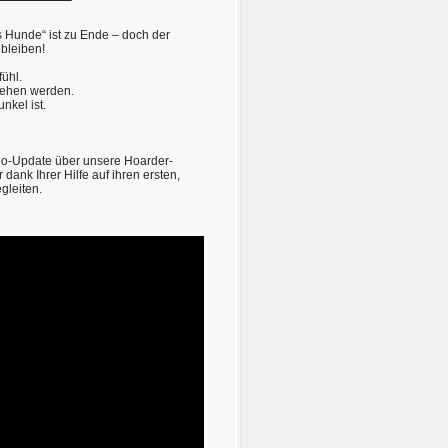
 Hunde“ ist zu Ende – doch der
 bleiben!
ühl.
rsehen werden.
unkel ist.
eo-Update über unsere Hoarder-
ank Ihrer Hilfe auf ihren ersten,
gleiten.