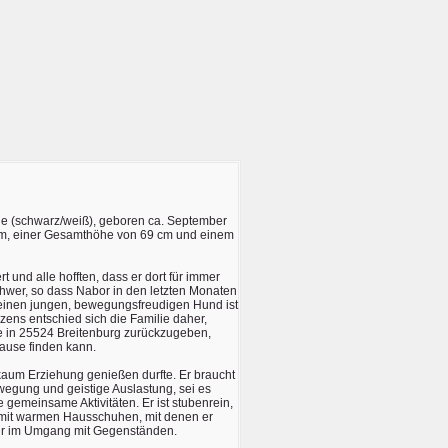
rüde (schwarz/weiß), geboren ca. September
 cm, einer Gesamthöhe von 69 cm und einem
t und alle hofften, dass er dort für immer
chwer, so dass Nabor in den letzten Monaten
einen jungen, bewegungsfreudigen Hund ist
ens entschied sich die Familie daher,
le in 25524 Breitenburg zurückzugeben,
ause finden kann.
 kaum Erziehung genießen durfte. Er braucht
wegung und geistige Auslastung, sei es
gemeinsame Aktivitäten. Er ist stubenrein,
t mit warmen Hausschuhen, mit denen er
spür im Umgang mit Gegenständen.