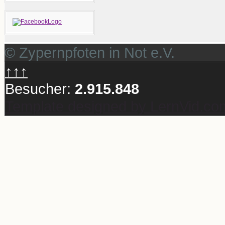
© Zypernpfoten in Not e.V.
↑↑↑
Besucher:
2.915.848
Template designed by LernVid.co