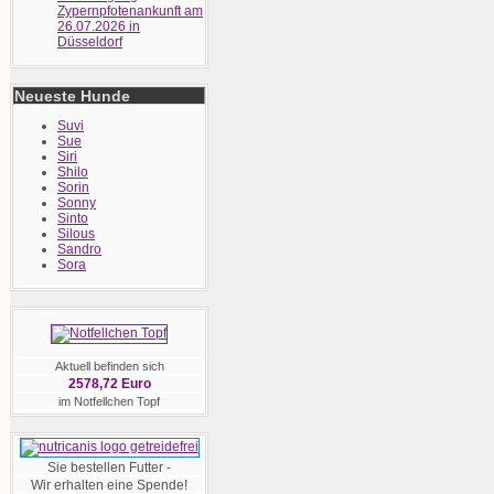
Zypernpfotenankunft am
26.07.2026 in
Düsseldorf
Neueste Hunde
Suvi
Sue
Siri
Shilo
Sorin
Sonny
Sinto
Silous
Sandro
Sora
Aktuell befinden sich
2578,72 Euro
im Notfellchen Topf
Sie bestellen Futter -
Wir erhalten eine Spende!