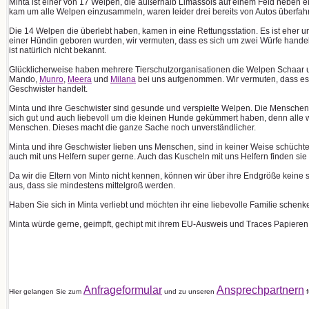
Minta ist einer von 17 Welpen, die außerhalb Limassols auf einem Feld neben ei
kam um alle Welpen einzusammeln, waren leider drei bereits von Autos überfa
Die 14 Welpen die überlebt haben, kamen in eine Rettungsstation. Es ist eher 
einer Hündin geboren wurden, wir vermuten, dass es sich um zwei Würfe hande
ist natürlich nicht bekannt.
Glücklicherweise haben mehrere Tierschutzorganisationen die Welpen Schaar un
Mando,
Munro
,
Meera
und
Milana
bei uns aufgenommen. Wir vermuten, dass es 
Geschwister handelt.
Minta und ihre Geschwister sind gesunde und verspielte Welpen. Die Menschen
sich gut und auch liebevoll um die kleinen Hunde gekümmert haben, denn alle w
Menschen. Dieses macht die ganze Sache noch unverständlicher.
Minta und ihre Geschwister lieben uns Menschen, sind in keiner Weise schüchte
auch mit uns Helfern super gerne. Auch das Kuscheln mit uns Helfern finden sie to
Da wir die Eltern von Minto nicht kennen, können wir über ihre Endgröße keine
aus, dass sie mindestens mittelgroß werden.
Haben Sie sich in Minta verliebt und möchten ihr eine liebevolle Familie schenke
Minta würde gerne, geimpft, gechipt mit ihrem EU-Ausweis und Traces Papieren 
Anfrageformular
Ansprechpartnern
Hier gelangen Sie zum
und zu unseren
f