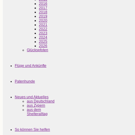
2016
2017
2018
2019
2020
2021
2022
2023
2024
2025
2026
Glückspfoten
Flüge und Ankünfte
Patenhunde
Neues und Aktuelles
aus Deutschland
aus Zypern
aus dem
Shelteralltag
So können Sie helfen