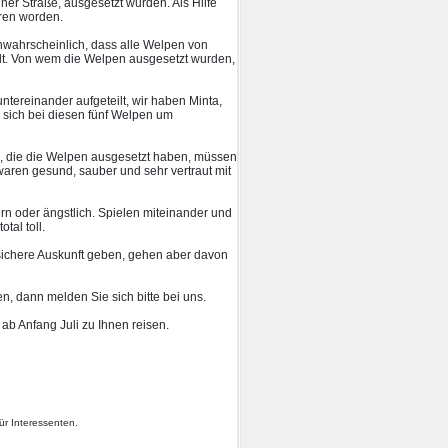
ner Straße, ausgesetzt wurden. Als Hilfe
hren worden.
unwahrscheinlich, dass alle Welpen von
lt. Von wem die Welpen ausgesetzt wurden,
tereinander aufgeteilt, wir haben Minta,
sich bei diesen fünf Welpen um
, die die Welpen ausgesetzt haben, müssen
aren gesund, sauber und sehr vertraut mit
rn oder ängstlich. Spielen miteinander und
tal toll.
 sichere Auskunft geben, gehen aber davon
n, dann melden Sie sich bitte bei uns.
ab Anfang Juli zu Ihnen reisen.
ür Interessenten.