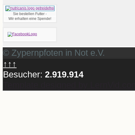
Sie bestellen Futter -
Wir erhalten eine Spende!
© Zypernpfoten in Not e.V.
↑↑↑
Besucher:
2.919.914
Template designed by LernVid.co