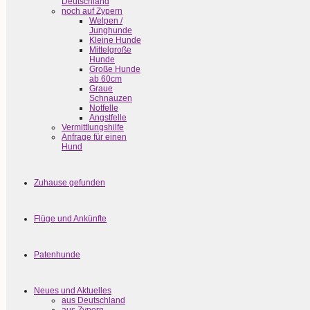
Deutschland
noch auf Zypern
Welpen /
Junghunde
Kleine Hunde
Mittelgroße
Hunde
Große Hunde
ab 60cm
Graue
Schnauzen
Notfelle
Angstfelle
Vermittlungshilfe
Anfrage für einen
Hund
Zuhause gefunden
Flüge und Ankünfte
Patenhunde
Neues und Aktuelles
aus Deutschland