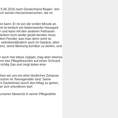
m 23.06.2026 nach Deutschland fliegen. Von
 nach seinen Herzensmenschen, die im
in kann. Er ist von der ersten Minute an
d ist einfach ein liebenswerter Hausgast
rch und kann mit den anderen Fellnasen
otzdem noch weiter geübt werden muss.
s dem Fenster, was man denn wohl so
 selbstverständlich auch im Gepäck, allen
enz, seine Meinung kundtun zu wollen, und
rn auch mal etwas zügiger, mag aber ebenso
wenn das Pflegefrauchen auf einen Schnack
richtig Gas und zeigt dabei eine
chen wir uns ein eher ländliches Zuhause
 schon im Teenageralter sind. Seine
m Dackel(mix) durch den Alltag zu gehen,
 sich orientieren darf.
nseren Maverick in seiner Pflegestelle