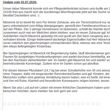
Update vom 02.07.2026:
Unser lieber Maverick konnte sich ein Pflegestellenticket sichern und durfte a
24106 Kiel aus macht sich der kurzbeinige Mischlingsrüde jetzt auf die Suche
Idealfall Dackelfans sind ;-)
Maverick ist so bereit für sein Für-Immer-Zuhause, wie ein Tierschutzhund nur se
ganz unkompliziert zum Alltag übergegangen, genießt den Familienanschluss un
auf vier Pfoten. Der 2-jährige Hundemann ist stubenrein, schläft die Nächte du
zusammen auch mal ein Weilchen allein bleiben, was im neuen Zuhause ggf. tr
Autofahrten macht Maverick geduldig mit und guckt am Ziel dann neugierig au
vorhaben könnte. Einige liebenswert-dackelige Eigenschaften hat Herr Maverick
voran natürlich den gleichnamigen schmachtenden Blick, ebenso wie eine Tend
den etwas tiefergelegten Körperbau.
Bei Spaziergängen ist Maverick mit Begeisterung dabei, läuft streckenweise ge
Pausen für ausgiebiges Hundezeitunglesen und wartet durchaus bereitwillig, 
bei den Nachbarn stehenbleiben will. Im Garten gibt Maverick hin und wieder so 
beeindruckende Kurvenlage. Zudem ist er im Garten schon gut abrufbar.
Für diesen kleinen Pfundskerl (14,7 kg bei einer Schulterhöhe von 40 cm) wüns
ohne Treppen, dafür mit eingezäunter Rennstrecke/Garten und ggf. Kindern, die
Menschen sollten eine gewisse Vorstellung davon haben, was es heißt, mit eine
und ihm mit Ruhe, Klarheit und freundlicher Konsequenz zeigen können, woran er
Wenn Sie also Lust auf ein Leben mit einem fröhlichen Dackelmann haben und u
besuchen möchten, dann melden Sie sich gern bei uns!