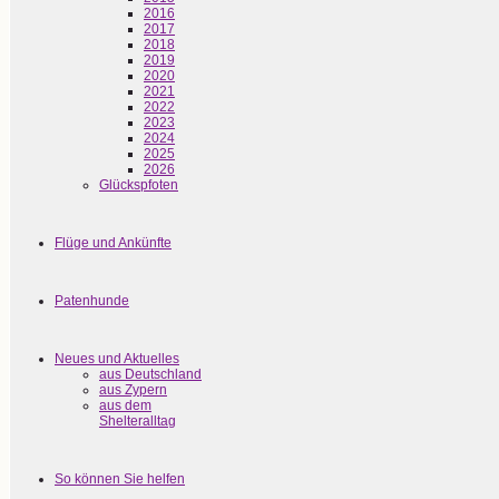
2016
2017
2018
2019
2020
2021
2022
2023
2024
2025
2026
Glückspfoten
Flüge und Ankünfte
Patenhunde
Neues und Aktuelles
aus Deutschland
aus Zypern
aus dem
Shelteralltag
So können Sie helfen