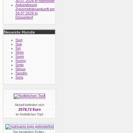
30.07.2026 in Hannover
Ankündigung
Zypernpfotenankunft am
26.07.2026 in
Düsseldorf
Neueste Hunde
Suvi
Sue
Siri
Shilo
Sorin
Sonny
Sinto
Silous
Sandro
Sora
Aktuell befinden sich
2578,72 Euro
im Notfellchen Topf
Sie bestellen Futter -