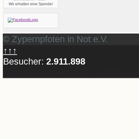
Wir erhalten eine Spende!
© Zypernpfoten in Not e.V.
↑↑↑
Besucher:
2.911.898
Template designed by LernVid.co