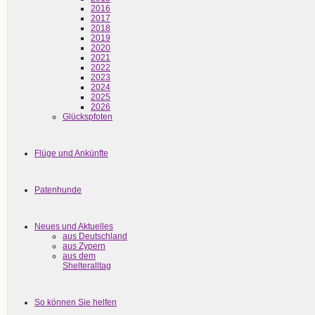
2016
2017
2018
2019
2020
2021
2022
2023
2024
2025
2026
Glückspfoten
Flüge und Ankünfte
Patenhunde
Neues und Aktuelles
aus Deutschland
aus Zypern
aus dem
Shelteralltag
So können Sie helfen