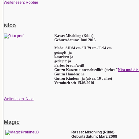
Weiterlesen: Robbie
Nico
Rasse: Mischling (Rüde)
Geburtsdatum: Juni 2013
Maße: SH 64 cm / H 79 cm / L 94 cm
geimpft: ja
kastriert: ja
gechipt: ja
Farbe: braun/weiß
Gut zu Katzen: unterschiedlich (siehe: "
Nico und die
Gut zu Hunden: ja
Gut zu Kindern: ja (ab ca. 10 Jahre)
Vermittelt seit 15.08.2016
Weiterlesen: Nico
Magic
Rasse: Mischling (Rüde)
Geburtsdatum: März 2009