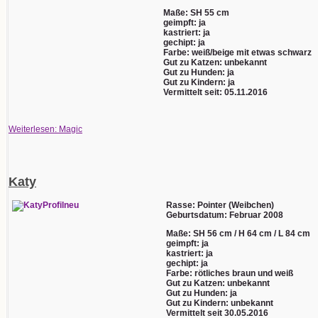
Maße: SH 55 cm
geimpft: ja
kastriert: ja
gechipt: ja
Farbe: weiß/beige mit etwas schwarz
Gut zu Katzen: unbekannt
Gut zu Hunden: ja
Gut zu Kindern: ja
Vermittelt seit: 05.11.2016
Weiterlesen: Magic
Katy
Rasse: Pointer (Weibchen)
Geburtsdatum: Februar 2008
Maße: SH 56 cm / H 64 cm / L 84 cm
geimpft: ja
kastriert: ja
gechipt: ja
Farbe: rötliches braun und weiß
Gut zu Katzen: unbekannt
Gut zu Hunden: ja
Gut zu Kindern: unbekannt
Vermittelt seit 30.05.2016