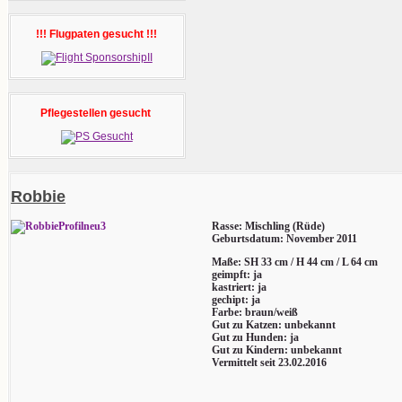
!!! Flugpaten gesucht !!!
Pflegestellen gesucht
Robbie
Rasse: Mischling (Rüde)
Geburtsdatum: November 2011
Maße: SH 33 cm / H 44 cm / L 64 cm
geimpft: ja
kastriert: ja
gechipt: ja
Farbe: braun/weiß
Gut zu Katzen: unbekannt
Gut zu Hunden: ja
Gut zu Kindern: unbekannt
Vermittelt seit 23.02.2016