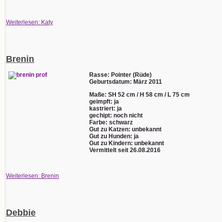
Weiterlesen: Katy
Brenin
Rasse: Pointer (Rüde)
Geburtsdatum: März 2011
Maße: SH 52 cm / H 58 cm / L 75 cm
geimpft: ja
kastriert: ja
gechipt: noch nicht
Farbe: schwarz
Gut zu Katzen: unbekannt
Gut zu Hunden: ja
Gut zu Kindern: unbekannt
Vermittelt seit 26.08.2016
Weiterlesen: Brenin
Debbie