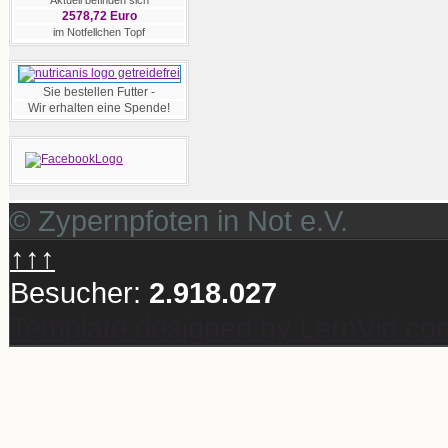
Aktuell befinden sich
2578,72 Euro
im Notfellchen Topf
Sie bestellen Futter -
Wir erhalten eine Spende!
© Zypernpfoten in Not e.V.
↑↑↑
Besucher:
2.918.027
Template designed by LernVid.co