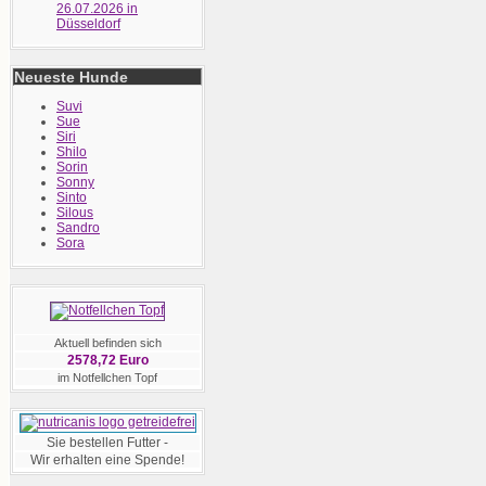
26.07.2026 in
Düsseldorf
Neueste Hunde
Suvi
Sue
Siri
Shilo
Sorin
Sonny
Sinto
Silous
Sandro
Sora
Aktuell befinden sich
2578,72 Euro
im Notfellchen Topf
Sie bestellen Futter -
Wir erhalten eine Spende!