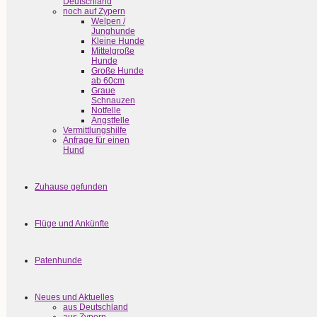
Deutschland
noch auf Zypern
Welpen /
Junghunde
Kleine Hunde
Mittelgroße
Hunde
Große Hunde
ab 60cm
Graue
Schnauzen
Notfelle
Angstfelle
Vermittlungshilfe
Anfrage für einen
Hund
Zuhause gefunden
Flüge und Ankünfte
Patenhunde
Neues und Aktuelles
aus Deutschland