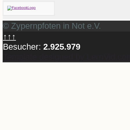
© Zypernpfoten in Not e.V.
↑↑↑
Besucher:
2.925.979
Template designed by LernVid.co