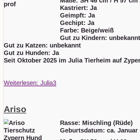
Maße: SH 46 cm / H 57 cm 
Kastriert: Ja
Geimpft: Ja
Gechipt: Ja
Farbe: Beige/weiß
Gut zu Kindern: unbekann
Gut zu Katzen: unbekannt
Gut zu Hunden: Ja
Seit Oktober 2025 im Julia Tierheim auf Zype
Weiterlesen: Julia3
Ariso
Rasse: Mischling (Rüde)
Geburtsdatum:
ca. Januar