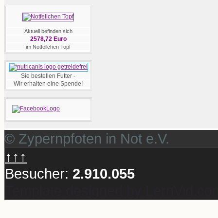
Aktuell befinden sich
2578,72 Euro
im Notfellchen Topf
Sie bestellen Futter -
Wir erhalten eine Spende!
© Zypernpfoten in Not e.V.
↑↑↑
Besucher:
2.910.055
Template designed by LernVid.co