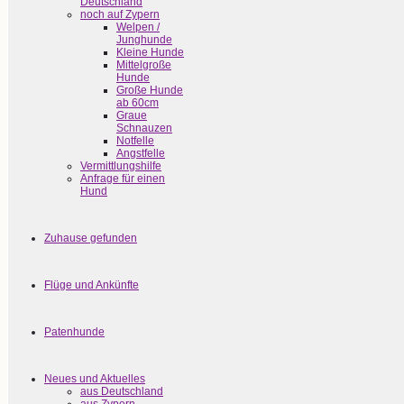
Deutschland
noch auf Zypern
Welpen /
Junghunde
Kleine Hunde
Mittelgroße
Hunde
Große Hunde
ab 60cm
Graue
Schnauzen
Notfelle
Angstfelle
Vermittlungshilfe
Anfrage für einen
Hund
Zuhause gefunden
Flüge und Ankünfte
Patenhunde
Neues und Aktuelles
aus Deutschland