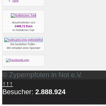
Sora
Aktuell befinden sich
2488,72 Euro
im Notfellchen Topf
Sie bestellen Futter -
Wir erhalten eine Spende!
© Zypernpfoten in Not e.V.
↑↑↑
Besucher:
2.888.924
Template designed by LernVid.co