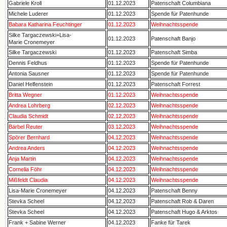
Gabriele Kroll
01.12.2023
Patenschaft Columbiana
Michele Luderer
01.12.2023
Spende für Patenhunde
Babara Katharina Feuchtinger
01.12.2023
Weihnachtsspende
Silke Targaczewski+Lisa-
01.12.2023
Patenschaft Banjo
Marie Cronemeyer
Silke Targaczewski
01.12.2023
Patenschaft Simba
Dennis Feldhus
01.12.2023
Spende für Patenhunde
Antonia Sausner
01.12.2023
Spende für Patenhunde
Daniel Helfenstein
01.12.2023
Patenschaft Forrest
Britta Wegner
01.12.2023
Weihnachtsspende
Andrea Lohrberg
02.12.2023
Weihnachtsspende
Claudia Schmidt
02.12.2023
Weihnachtsspende
Bärbel Reuter
03.12.2023
Weihnachtsspende
Spörer Bernhard
04.12.2023
Weihnachtsspende
Andrea Anders
04.12.2023
Weihnachtsspende
Anja Martin
04.12.2023
Weihnachtsspende
Cornelia Föhr
04.12.2023
Weihnachtsspende
Mißfeldt Claudia
04.12.2023
Weihnachtsspende
Lisa-Marie Cronemeyer
04.12.2023
Patenschaft Benny
Stevka Scheel
04.12.2023
Patenschaft Rob & Daren
Stevka Scheel
04.12.2023
Patenschaft Hugo & Arktos
Frank + Sabine Werner
04.12.2023
Fanke für Tarek