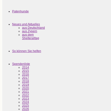
Patenhunde
Neues und Aktuelles
aus Deutschland
aus Zypern
aus dem
Shelteralltag
So können Sie helfen
Spendenliste
2014
2015
2016
2017
2018
2019
2020
2021
2022
2023
2024
2025
2026