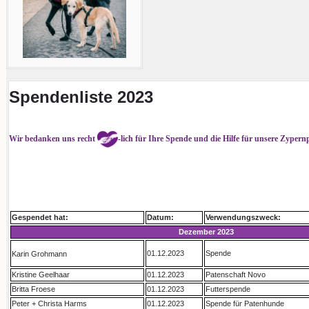
Spendenliste 2023
Wir bedanken uns recht
-lich für Ihre Spende und die Hilfe für unsere Zypern
Gespendet hat:
Datum:
Verwendungszweck:
Dezember 2023
01.12.2023
Spende
Karin Grohmann
Kristine Geelhaar
01.12.2023
Patenschaft Novo
Britta Froese
01.12.2023
Futterspende
Peter + Christa Harms
01.12.2023
Spende für Patenhunde