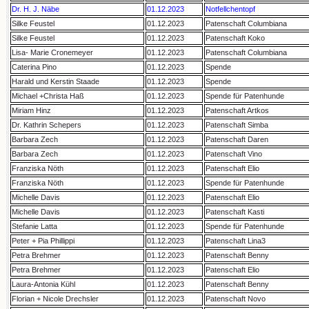
Dr. H. J. Näbe
01.12.2023
Notfellchentopf
Silke Feustel
01.12.2023
Patenschaft Columbiana
Silke Feustel
01.12.2023
Patenschaft Koko
Lisa- Marie Cronemeyer
01.12.2023
Patenschaft Columbiana
Caterina Pino
01.12.2023
Spende
Harald und Kerstin Staade
01.12.2023
Spende
Michael +Christa Haß
01.12.2023
Spende für Patenhunde
Miriam Hinz
01.12.2023
Patenschaft Artkos
Dr. Kathrin Schepers
01.12.2023
Patenschaft Simba
Barbara Zech
01.12.2023
Patenschaft Daren
Barbara Zech
01.12.2023
Patenschaft Vino
Franziska Nöth
01.12.2023
Patenschaft Elio
Franziska Nöth
01.12.2023
Spende für Patenhunde
Michelle Davis
01.12.2023
Patenschaft Elio
Michelle Davis
01.12.2023
Patenschaft Kasti
Stefanie Latta
01.12.2023
Spende für Patenhunde
Peter + Pia Phillippi
01.12.2023
Patenschaft Lina3
Petra Brehmer
01.12.2023
Patenschaft Benny
Petra Brehmer
01.12.2023
Patenschaft Elio
Laura-Antonia Kühl
01.12.2023
Patenschaft Benny
Florian + Nicole Drechsler
01.12.2023
Patenschaft Novo