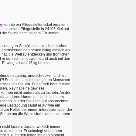
ey
konnte ein Pflegestellenticket ergattern
. In seiner Pflegestelle in 24106 Kiel hat
 auf die Suche nach seinem Für-Immer-
nem sonnigen Gemüt, seinem schelmischen
Lebensfreude den neuen Alltag einfach als
at, die Welt zu entdecken und fröhlicher
at er sich schnell gewöhnt und auch mit den
Er wiegt aktuell 15 kg bei einer
bung neugierig, unerschrocken und mit
elt?! Er möchte am liebsten jeden Menschen
findet als Frauen. Er hat sich bereits allen
ssen. Rey hat eine gewisse
 können nicht anders als zu lächeln. An der
d die anderen Hunde halt auch in einem
 schon in jeder Situation gut ansprechbar
de Bestätigung saugt er auf wie ein
iger Helfer, der einem interessiert über die
er Sonne um die Wette strahlt und das Leben
nicht fassen, dass er wirklich immer
en abzuholen. Er schmiegt sich einem
 wohlig, zufrieden jeden innigen Moment