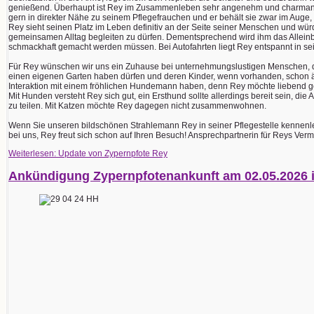
genießend. Überhaupt ist Rey im Zusammenleben sehr angenehm und charmant. 
gern in direkter Nähe zu seinem Pflegefrauchen und er behält sie zwar im Auge, 
Rey sieht seinen Platz im Leben definitiv an der Seite seiner Menschen und wür
gemeinsamen Alltag begleiten zu dürfen. Dementsprechend wird ihm das Alleinble
schmackhaft gemacht werden müssen. Bei Autofahrten liegt Rey entspannt in sei
Für Rey wünschen wir uns ein Zuhause bei unternehmungslustigen Menschen, di
einen eigenen Garten haben dürfen und deren Kinder, wenn vorhanden, schon älte
Interaktion mit einem fröhlichen Hundemann haben, denn Rey möchte liebend ge
Mit Hunden versteht Rey sich gut, ein Ersthund sollte allerdings bereit sein, di
zu teilen. Mit Katzen möchte Rey dagegen nicht zusammenwohnen.
Wenn Sie unseren bildschönen Strahlemann Rey in seiner Pflegestelle kennenl
bei uns, Rey freut sich schon auf Ihren Besuch! Ansprechpartnerin für Reys Vermitt
Weiterlesen: Update von Zypernpfote Rey
Ankündigung Zypernpfotenankunft am 02.05.2026