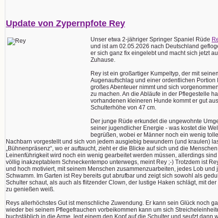
Update von Zypernpfote Rey
Unser etwa 2-jähriger Springer Spaniel Rüde
R
und ist am 02.05.2026 nach Deutschland geflogen
er sich ganz fix eingelebt und macht sich jetzt
Zuhause.
Rey ist ein großartiger Kumpeltyp, der mit sei
Augenaufschlag und einer ordentlichen Portion 
großes Abenteuer nimmt und sich vorgenommen h
zu machen. An die Abläufe in der Pflegestelle h
vorhandenen kleineren Hunde kommt er gut aus. 
Schulterhöhe von 47 cm.
Der junge Rüde erkundet die ungewohnte Umge
seiner jugendlicher Energie - was kostet die W
begrüßen, wobei er Männer noch ein wenig toller 
Nachbarn vorgestellt und sich von jedem ausgiebig bewundern (und kraulen) la
„Bühnenpräsenz“, wo er auftaucht, zieht er die Blicke auf sich und die Menschen
Leinenführigkeit wird noch ein wenig gearbeitet werden müssen, allerdings sin
völlig inakzeptablem Schneckentempo unterwegs, meint Rey ;-) Trotzdem ist Rey
und hoch motiviert, mit seinem Menschen zusammenzuarbeiten, jedes Lob und je
Schwamm. Im Garten ist Rey bereits gut abrufbar und zeigt sich sowohl als geduld
Schulter schaut, als auch als flitzender Clown, der lustige Haken schlägt, mit d
zu genießen weiß.
Reys allerhöchstes Gut ist menschliche Zuwendung. Er kann sein Glück noch gar 
wieder bei seinem Pflegefrauchen vorbeikommen kann um sich Streicheleinheit
buchstäblich in die Arme, legt einem den Kopf auf die Schulter und seufzt dann