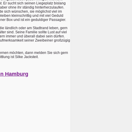
Er sucht sich seinen Liegeplatz bislang
aber ohne ihr ständig hinterherzulaufen.
de sich wünschen, sie möglichst viel im
iben kleinschrittig und mit viel Geduld
ner Box und ist ein geduldiger Passagier.
e ländlich oder am Stadtrand leben, gern
r sind. Seine Familie sollte Lust auf viel
rn immer und überall dabei sein dürfen.
e Aufmerksamkeit seiner Zweibeiner großzügig
ernen möchten, dann melden Sie sich gern
lung ist Silke Jacksteit.
 in Hamburg