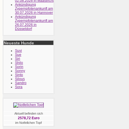
02.08.2026 in Maastricht
Ankündigung
Zypernpfotenankunft am
30.07.2026 in Hannover
Ankündigung
Zypernpfotenankunft am
26.07.2026 in
Düsseldorf
Neueste Hunde
Suvi
Sue
Siri
Shilo
Sorin
Sonny
Sinto
Silous
Sandro
Sora
Aktuell befinden sich
2578,72 Euro
im Notfellchen Topf