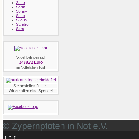
Shilo
Sorin
Sonny
Sinto
Silous
Sandro
Sora
Aktuell befinden sich
2488,72 Euro
im Notfellchen Topf
Sie bestellen Futter -
Wir erhalten eine Spende!
© Zypernpfoten in Not e.V.
↑↑↑