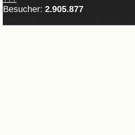
Besucher:
2.905.877
Template designed by LernVid.co