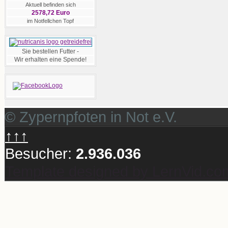
Aktuell befinden sich
2578,72 Euro
im Notfellchen Topf
Sie bestellen Futter -
Wir erhalten eine Spende!
© Zypernpfoten in Not e.V.
↑↑↑
Besucher:
2.936.036
Template designed by LernVid.co