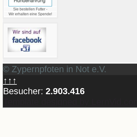
Sie bestellen Futter -
Wir erhalten eine Spende!
© Zypernpfoten in Not e.V.
↑↑↑
Besucher:
2.903.416
Template designed by LernVid.co