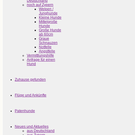
Deutschland
noch auf Zypern
Welpen /
Junghunde
Kleine Hunde
Mittelgroße
Hunde
Große Hunde
ab 60cm
Graue
Schnauzen
Notfelle
Angstfelle
Vermittlungshilfe
Anfrage für einen
Hund
Zuhause gefunden
Flüge und Ankünfte
Patenhunde
Neues und Aktuelles
aus Deutschland