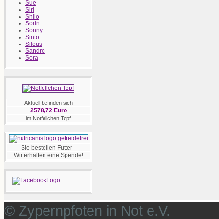
Sue
Siri
Shilo
Sorin
Sonny
Sinto
Silous
Sandro
Sora
Aktuell befinden sich
2578,72 Euro
im Notfellchen Topf
Sie bestellen Futter -
Wir erhalten eine Spende!
© Zypernpfoten in Not e.V.