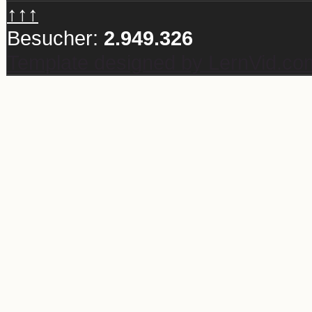
↑↑↑
Besucher:
2.949.326
Template designed by LernVid.co