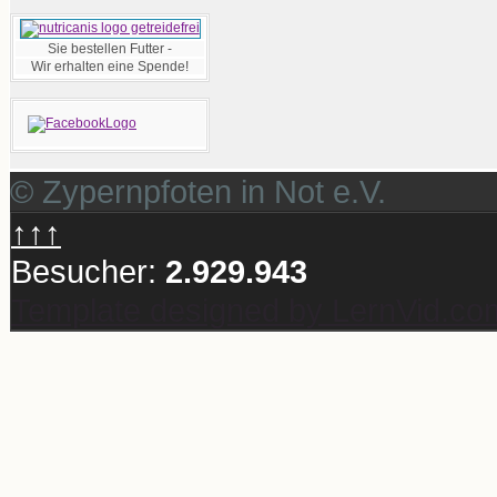
Sie bestellen Futter -
Wir erhalten eine Spende!
© Zypernpfoten in Not e.V.
↑↑↑
Besucher:
2.929.943
Template designed by LernVid.co