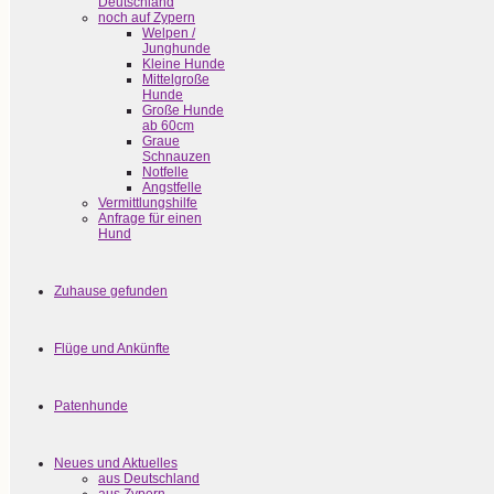
Deutschland
noch auf Zypern
Welpen /
Junghunde
Kleine Hunde
Mittelgroße
Hunde
Große Hunde
ab 60cm
Graue
Schnauzen
Notfelle
Angstfelle
Vermittlungshilfe
Anfrage für einen
Hund
Zuhause gefunden
Flüge und Ankünfte
Patenhunde
Neues und Aktuelles
aus Deutschland