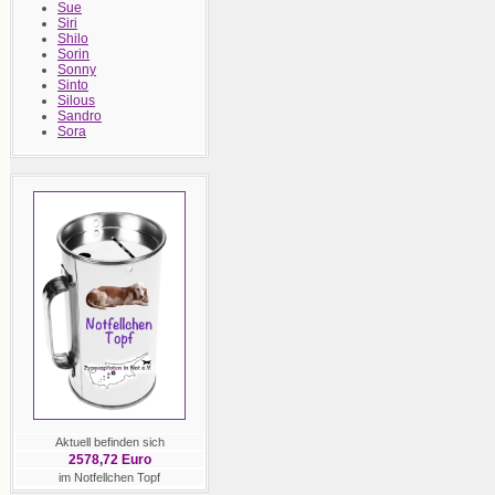
Sue
Siri
Shilo
Sorin
Sonny
Sinto
Silous
Sandro
Sora
Aktuell befinden sich
2578,72 Euro
im Notfellchen Topf