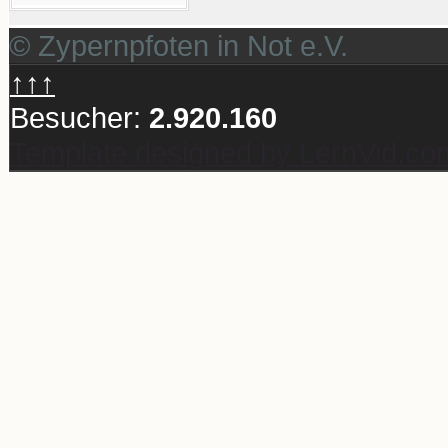
© Zypernpfoten in Not e.V.
↑↑↑
Besucher:
2.920.160
Template designed by LernVid.co