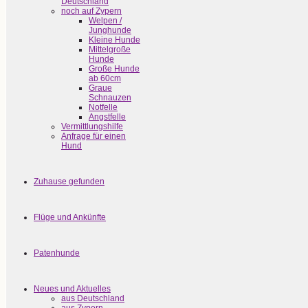
Deutschland
noch auf Zypern
Welpen /
Junghunde
Kleine Hunde
Mittelgroße
Hunde
Große Hunde
ab 60cm
Graue
Schnauzen
Notfelle
Angstfelle
Vermittlungshilfe
Anfrage für einen
Hund
Zuhause gefunden
Flüge und Ankünfte
Patenhunde
Neues und Aktuelles
aus Deutschland