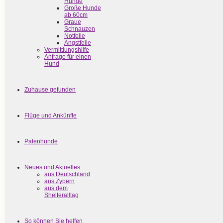
Hunde
Große Hunde
ab 60cm
Graue
Schnauzen
Notfelle
Angstfelle
Vermittlungshilfe
Anfrage für einen
Hund
Zuhause gefunden
Flüge und Ankünfte
Patenhunde
Neues und Aktuelles
aus Deutschland
aus Zypern
aus dem
Shelteralltag
So können Sie helfen