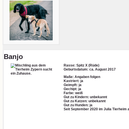
Banjo
Rasse: Spitz X (Rüde)
Geburtsdatum: ca. August 2017
Maße: Angaben folgen
Kastriert: ja
Geimpft: ja
Gechipt: ja
Farbe: weiß
Gut zu Kindern: unbekannt
Gut zu Katzen: unbekannt
Gut zu Hunden: ja
Seit September 2020 im Julia Tierheim 