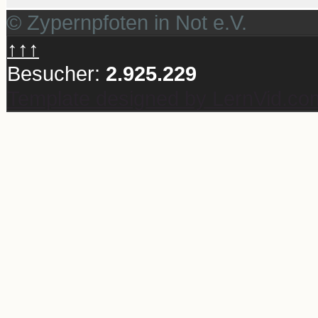
© Zypernpfoten in Not e.V.
↑↑↑
Besucher:
2.925.229
Template designed by LernVid.co