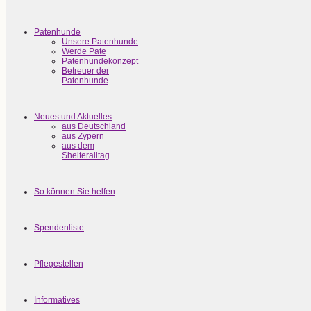
Patenhunde
Unsere Patenhunde
Werde Pate
Patenhundekonzept
Betreuer der
Patenhunde
Neues und Aktuelles
aus Deutschland
aus Zypern
aus dem
Shelteralltag
So können Sie helfen
Spendenliste
Pflegestellen
Informatives