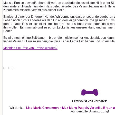
Musste Ermiso bewegt/gehandelt werden passierte dieses mit der Hilfe einer St
den anderen Hunden um den Hals gelegt wurde. Das Vetamt bat uns um Hilfe fü
zusammen mit dem Vetamt aus dieser Hölle.
Ermiso ist einer der jüngeren Hunde. Wir vermuten, dass er sogar dort geboren
Leben noch nichts anderes als den Ort an dem er geboren wurde gesehen. Ermis
genau. Noch lässt er sich nicht streicheln, hat aber schnell verstanden, dass wi
ihm wollen. Er nimmt ab und zu schon Leckerlis aus unserer Hand und sammelt 
Boden.
Es wird noch einige Zeit dauern, bis er die meisten seiner Ängste ablegen kan
lieben Paten für Ermiso suchen, die ihn aus der Ferne lieb haben und unterstütz
Möchten Sie Pate von Ermiso werden?
Ermiso ist voll verpatet!
Wir danken
Lisa-Marie Cronemeyer, Max Manu Putsch, Veronika Braun u
wundervolle Unterstützung!