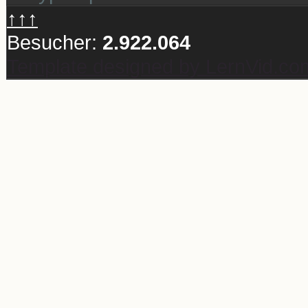
↑↑↑
Besucher:
2.922.064
Template designed by LernVid.co