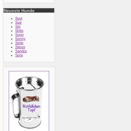
Neueste Hunde
Suvi
Sue
Siri
Shilo
Sorin
Sonny
Sinto
Silous
Sandro
Sora