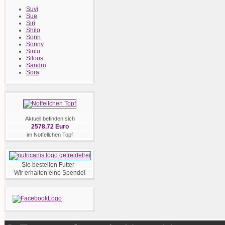
Suvi
Sue
Siri
Shilo
Sorin
Sonny
Sinto
Silous
Sandro
Sora
Aktuell befinden sich
2578,72 Euro
im Notfellchen Topf
Sie bestellen Futter -
Wir erhalten eine Spende!