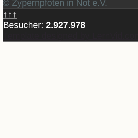
© Zypernpfoten in Not e.V.
↑↑↑
Besucher:
2.927.978
Template designed by LernVid.co