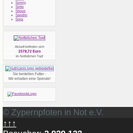
Sonny
Sinto
Silous
Sandro
Sora
Aktuell befinden sich
2578,72 Euro
im Notfellchen Topf
Sie bestellen Futter -
Wir erhalten eine Spende!
© Zypernpfoten in Not e.V.
↑↑↑