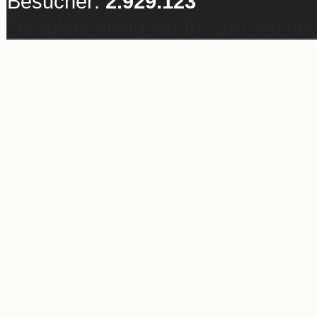
Besucher:
2.929.123
Template designed by LernVid.co