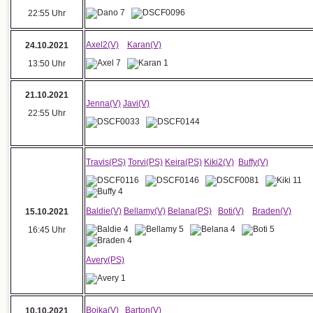
22:55 Uhr
Axel2(V)
Karan(V)
24.10.2021
13:50 Uhr
21.10.2021
Jenna(V)
Javi(V)
22:55 Uhr
Travis(PS)
Torvi(PS)
Keira(PS)
Kiki2(V)
Buffy(V)
Baldie(V)
Bellamy(V)
Belana(PS)
Boti(V)
Braden(V)
15.10.2021
16:45 Uhr
Avery(PS)
Boika(V)
Barton(V)
10.10.2021