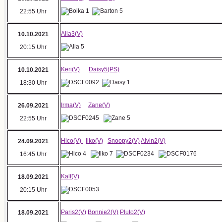
22:55 Uhr
Alia3(V)
10.10.2021
20:15 Uhr
Keri(V)
Daisy5(PS)
10.10.2021
18:30 Uhr
Irma(V)
Zane(V)
26.09.2021
22:55 Uhr
Hico(V)
Ilko(V)
Snoopy2(V)
Alvin2(V)
24.09.2021
16:45 Uhr
Kalf(V)
18.09.2021
20:15 Uhr
Paris2(V)
Bonnie2(V)
Pluto2(V)
18.09.2021