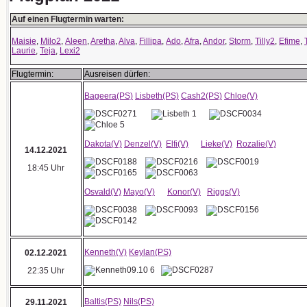
Auf einen Flugtermin warten:
Maisie
,
Milo2
,
Aleen
,
Aretha
,
Alva
,
Fillipa
,
Ado
,
Afra
,
Andor
,
Storm
,
Tilly2
,
Efime
,
Laurie
,
Teja
,
Lexi2
Flugtermin:
Ausreisen dürfen:
Bageera(PS)
Lisbeth(PS)
Cash2(PS)
Chloe(V)
Dakota(V)
Denzel(V)
Elfi(V)
Lieke(V)
Rozalie(V)
14.12.2021
18:45 Uhr
Osvald(V)
Mayo(V)
Konor(V)
Riggs(V)
Kenneth(V)
Keylan(PS)
02.12.2021
22:35 Uhr
Baltis(PS)
Nils(PS)
29.11.2021