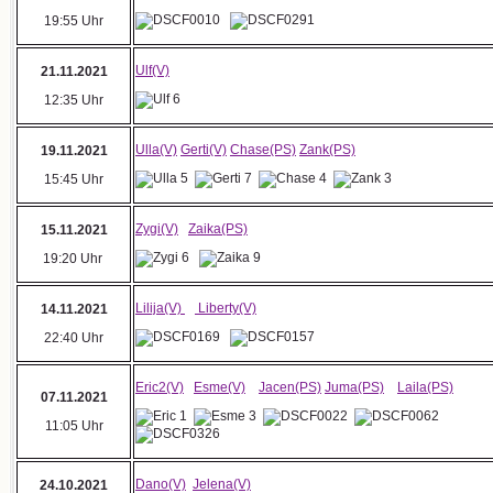
19:55 Uhr
Ulf(V)
21.11.2021
12:35 Uhr
Ulla(V)
Gerti(V)
Chase(PS)
Zank(PS)
19.11.2021
15:45 Uhr
Zygi(V)
Zaika(PS)
15.11.2021
19:20 Uhr
Lilija(V)
Liberty(V)
14.11.2021
22:40 Uhr
Eric2(V)
Esme(V)
Jacen(PS)
Juma(PS)
Laila(PS)
07.11.2021
11:05 Uhr
Dano(V)
Jelena(V)
24.10.2021