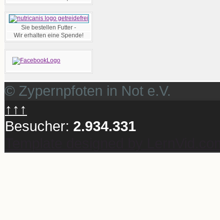
Sie bestellen Futter -
Wir erhalten eine Spende!
© Zypernpfoten in Not e.V.
↑↑↑
Besucher:
2.934.331
Template designed by LernVid.co