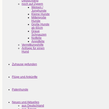
Deutschland
noch auf Zypern
Welpen /
Junghunde
Kleine Hunde
Mittelgroße
Hunde
Große Hunde
ab 60cm
Graue
Schnauzen
Notfelle
Angstfelle
Vermittlungshilfe
Anfrage für einen
Hund
Zuhause gefunden
Flüge und Ankünfte
Patenhunde
Neues und Aktuelles
aus Deutschland