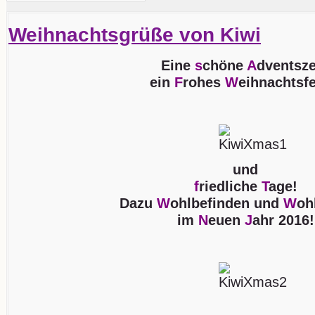
Weihnachtsgrüße von Kiwi
Eine
s
chöne
A
dventsze
ein
F
rohes
W
eihnachtsfe
und
f
riedliche
T
age!
Dazu
W
ohlbefinden und
W
oh
im
N
euen
J
ahr 2016!