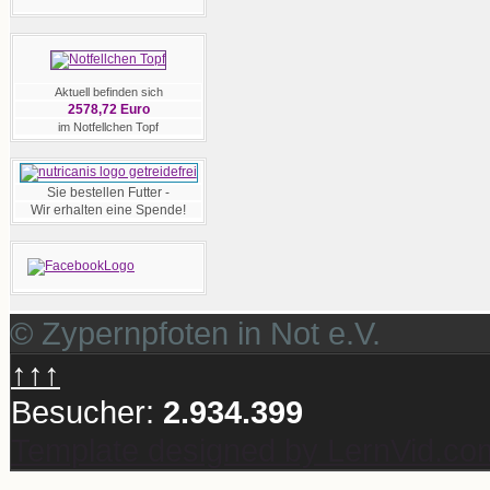
Aktuell befinden sich
2578,72 Euro
im Notfellchen Topf
Sie bestellen Futter -
Wir erhalten eine Spende!
© Zypernpfoten in Not e.V.
↑↑↑
Besucher:
2.934.399
Template designed by LernVid.co