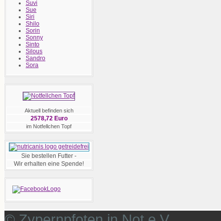
Suvi
Sue
Siri
Shilo
Sorin
Sonny
Sinto
Silous
Sandro
Sora
Aktuell befinden sich
2578,72 Euro
im Notfellchen Topf
Sie bestellen Futter -
Wir erhalten eine Spende!
© Zypernpfoten in Not e.V.