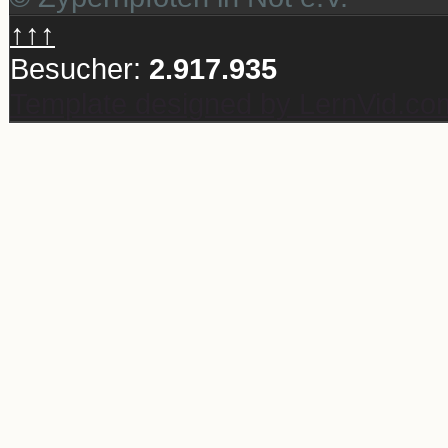
↑↑↑
Besucher:
2.917.935
Template designed by LernVid.co